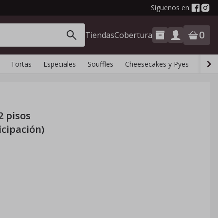
Síguenos en:
0
Tiendas
Cobertura
Tortas
Especiales
Souffles
Cheesecakes y Pyes
Boca
2 pisos
icipación)