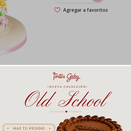
Agregar a favoritos
tañas e higos secos
a elástica.
stica.