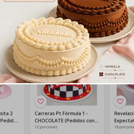
Ver
más
sita 2
Carreras Pt Fórmula 1 -
Revelaci
(Pedidos
CHOCOLATE (Pedidos con
Expecta
48 hrs. de anticipación)
12 porciones
(Pedidos
18 porcion