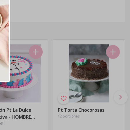
ón Pt La Dulce
Pt Torta Chocorosas
tiva - HOMBRE
12 porciones
 con 48 hrs. de
es