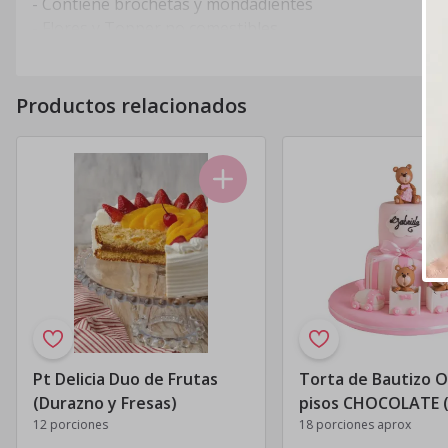
- Contiene brochetas y mondadientes
- Flores y Topper no comestibles
*Foto Referencial
Productos relacionados
Pt Delicia Duo de Frutas
Torta de Bautizo O
(Durazno y Fresas)
pisos CHOCOLATE 
12 porciones
con 48 horas de
18 porciones aprox