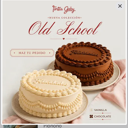
Torta de alfajor
8-10 porciones
S/ 45
.
00
Pye de limon
8 porciones
S/ 58
.
00
Torta Carlota (Torta Helada)
Pionono