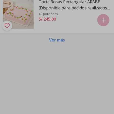
Torta Rosas Rectangular ARABE
(Disponible para pedidos realizados
de Domingo a Viernes)
40 porciones
S/ 245
.
00
Ver más