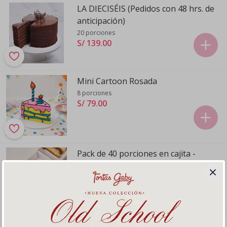
LA DIECISÉIS (Pedidos con 48 hrs. de
anticipación)
20 porciones
S/ 139
.
00
Mini Cartoon Rosada
8 porciones
S/ 79
.
00
Pack de 40 porciones en cajita -
Chocolate
40 porciones en cajita para fiesta
S/ 229
.
00
Pack de 40 porciones en cajita -