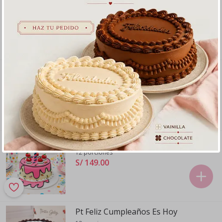
Vainilla
40 porciones en cajita para fiesta
S/ 229
.
00
Pt Cartoon Azul
12 porciones
S/ 149
.
00
Pt Cartoon Rosada
12 porciones
S/ 149
.
00
Pt Feliz Cumpleaños Es Hoy