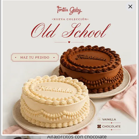
Orejitas de Hojaldre
200 gramos
S/ 13
.
50
Alfajorcitos de fudge
12 unidades
S/ 14
.
50
Super Brownie
1 unidad (12cm x 12cm)
S/ 13
.
50
Alfajorcitos con chocolate