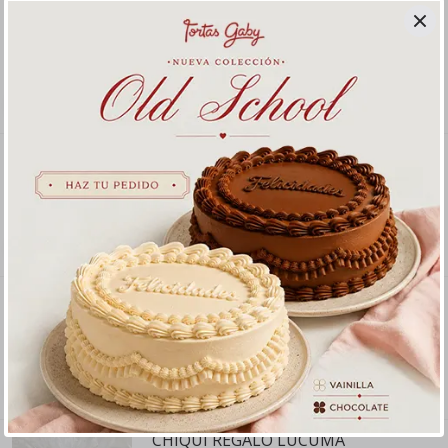
CHIQUI REGALO DUO CHOCOLATE Y
VAINILLA
2 unidades
S/ 31
.
90
CHIQUI REGALO DUO CHOCOLATE Y
LUCUMA
2 unidades
S/ 31
.
90
CHIQUI REGALO VAINILLA
1 unidad
S/ 16
.
90
CHIQUI REGALO LUCUMA