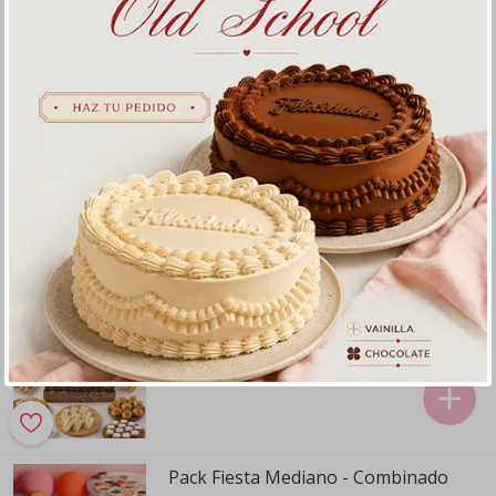
Pack de 40 porciones en cajita -
Vainilla
40 porciones en cajita para fiesta
S/ 229
.
00
Pack Fiesta Mediano - Chocolate
Pack para 12 personas aprox
S/ 145
.
00
Pack Chocolate Rectangular
Para 40 personas
S/ 610
.
00
Pack Fiesta Mediano - Combinado