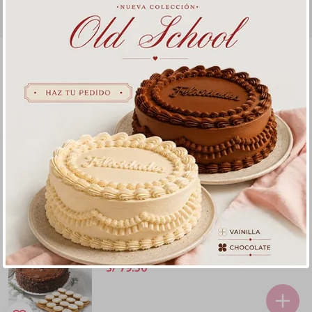
Productos relacionados
Pack de 40 porciones en cajita -
Chocolate
40 porciones en cajita para fiesta
S/ 229
.
00
Pack Fiesta Mediano - Chocolate
Pack para 12 personas aprox
S/ 145
.
00
Dúo de Favoritos
S/ 79
.
50