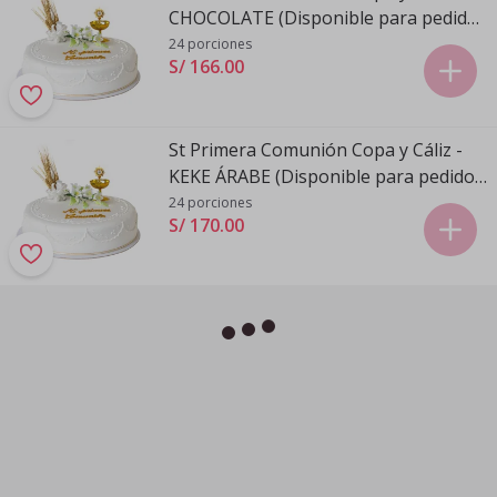
CHOCOLATE (Disponible para pedidos
realizados de Domingo a Viernes)
24 porciones
S/ 166
.
00
St Primera Comunión Copa y Cáliz -
KEKE ÁRABE (Disponible para pedidos
realizados de Domingo a Viernes)
24 porciones
S/ 170
.
00