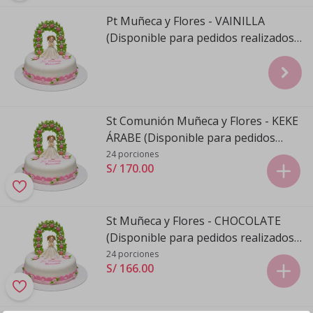
Pt Muñeca y Flores - VAINILLA
(Disponible para pedidos realizados
de Domingo a Viernes)
St Comunión Muñeca y Flores - KEKE
ÁRABE (Disponible para pedidos
realizados de Domingo a Viernes)
24 porciones
S/ 170
.
00
St Muñeca y Flores - CHOCOLATE
(Disponible para pedidos realizados
de Domingo a Viernes)
24 porciones
S/ 166
.
00