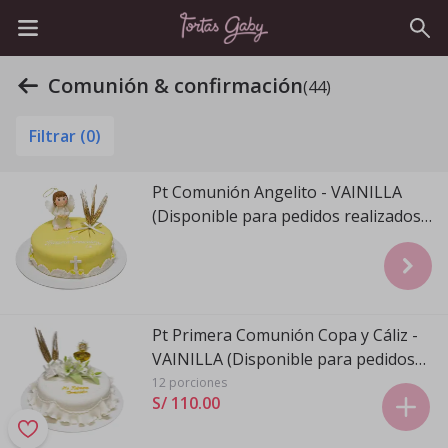
Comunión & confirmación
(44)
Filtrar (
0
)
Pt Comunión Angelito - VAINILLA
(Disponible para pedidos realizados
de Domingo a Viernes)
Pt Primera Comunión Copa y Cáliz -
VAINILLA (Disponible para pedidos
realizados de Domingo a Viernes)
12 porciones
S/ 110
.
00