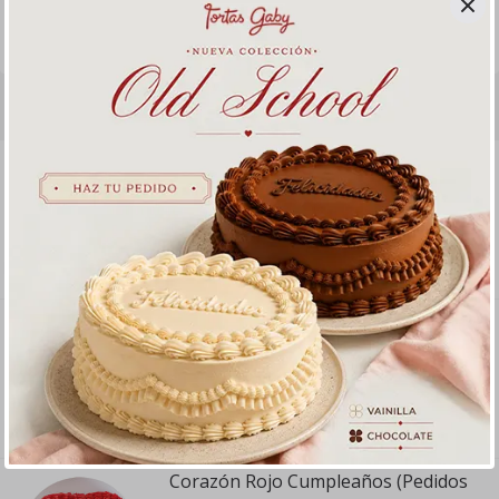
• Decorado: Masa elástica
PRECAUCIÓN: Accesorios no comestibles
Productos relacionados
Pt Delicia Duo de Frutas (Durazno y
Fresas)
12 porciones
S/ 73
.
00
Pt Especial Rose (Pedidos con 48 hrs.
de anticipación)
12 porciones
S/ 156
.
00
Corazón Rojo Cumpleaños (Pedidos