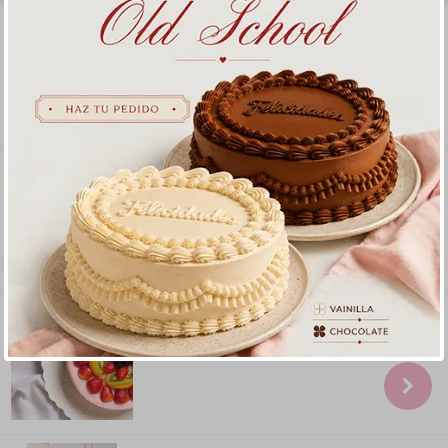
Torta Carlota (Torta Helada)
Pye de Arándanos
8 porciones
S/ 60
.
00
Delirium