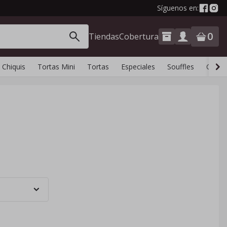
Síguenos en:
0
Tiendas
Cobertura
 Chiquis
Tortas Mini
Tortas
Especiales
Souffles
Chees