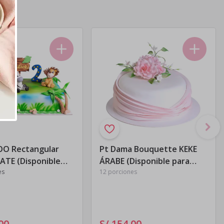
OO Rectangular
Pt Dama Bouquette KEKE
TE (Disponible
ÁRABE (Disponible para
idos realizados de
es
pedidos realizados de
12 porciones
 a Viernes)
Domingo a Viernes)
00
S/ 154
.
00