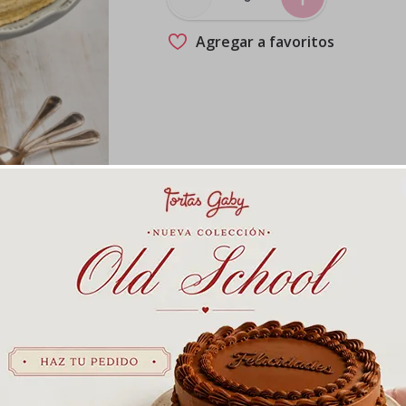
Agregar a favoritos
, crema chantilly, bañado en chantilly con frutas frescas (f