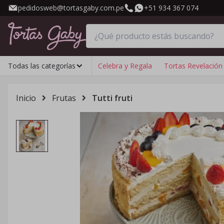
pedidosweb@tortasgaby.com.pe
+51 934 367 074
Todas las categorías
Celebra y Regala
Tortas Revelación
Inicio
Frutas
Tutti fruti