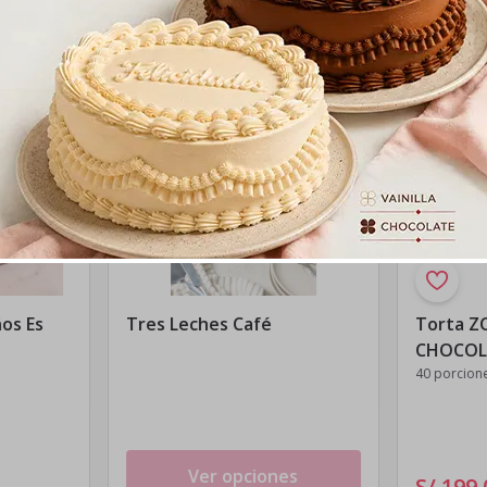
ños Es
Tres Leches Café
Torta Z
CHOCOLA
para ped
40 porcion
Domingo
Ver opciones
S/ 199
.