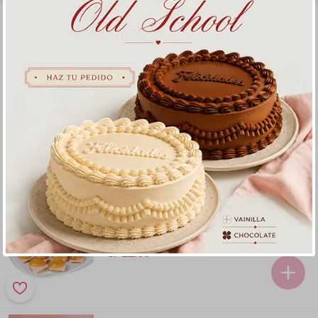
Super Brownie
1 unidad (12cm x 12cm)
S/ 13
.
50
Alfajorcitos con chocolate
9 unidades
S/ 14
.
50
Petit Pan de Jamón y Queso
Pack 12 unidades
S/ 22
.
00