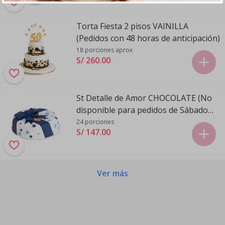
Torta Fiesta 2 pisos VAINILLA
(Pedidos con 48 horas de anticipación)
18 porciones aprox
S/ 260
.
00
St Detalle de Amor CHOCOLATE (No
disponible para pedidos de Sábado
para Domingo)
24 porciones
S/ 147
.
00
Ver más