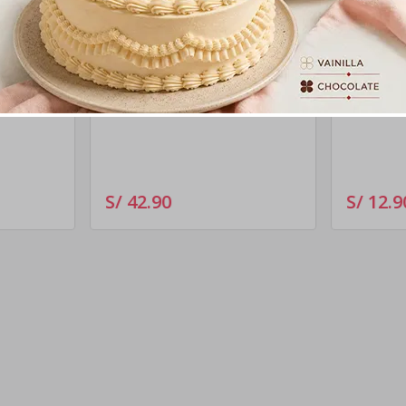
olúcuma
Gaby Cucharita Cuarteto
Cuchari
Tres leches
1 porción
4 unidades
S/ 42
.
90
S/ 12
.
9