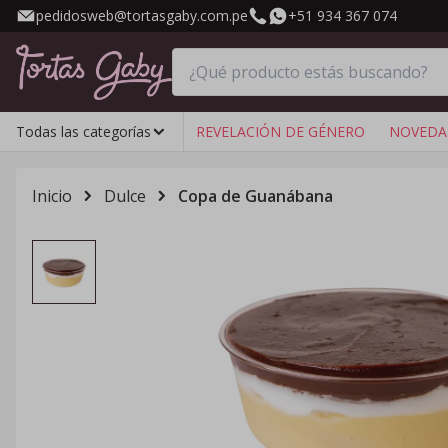
pedidosweb@tortasgaby.com.pe
+51 934 367 074
Todas las categorías
REVELACIÓN DE GÉNERO
NOVEDA
Inicio
Dulce
Copa de Guanábana