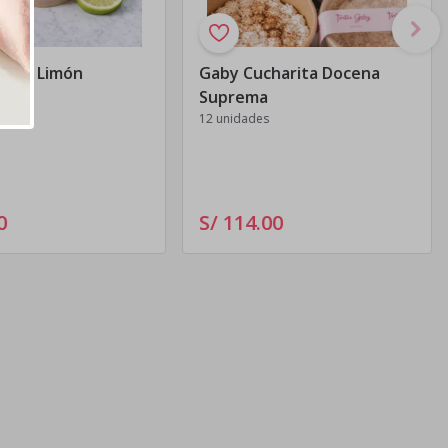
ta de Limón
Gaby Cucharita Docena
Suprema
12 unidades
0
S/ 114
.
00