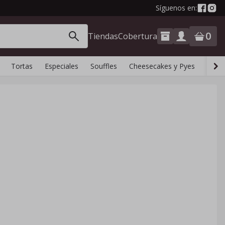
Síguenos en:
0
Tiendas
Cobertura
Tortas
Especiales
Souffles
Cheesecakes y Pyes
Boca