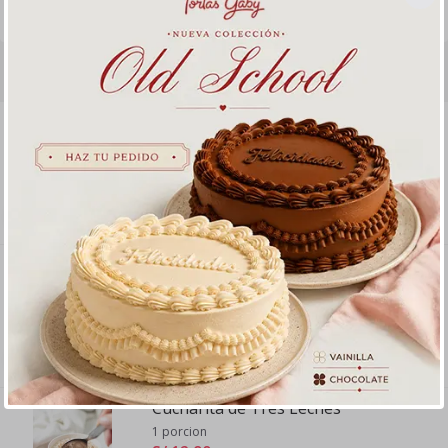
- 1 Cucharita Gaby Alfajor
Productos relacionados
Suspiro de Maracuyá
1 unidad
S/ 8
.
90
Cucharita de Alfajor
1 porcion
S/ 12
.
90
Cucharita de Tres Leches
1 porcion