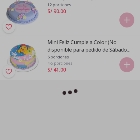
12 porciones
S/ 90
.
00
Mini Feliz Cumple a Color (No
disponible para pedido de Sábado
para Domingo)
6 porciones
4-5 porciones
S/ 41
.
00