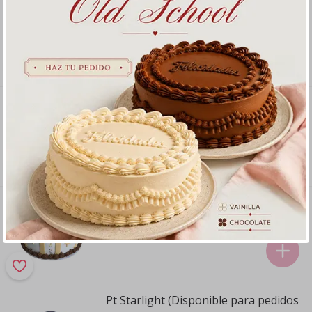
St Marmoleado
24 porciones
S/ 77
.
00
Mini Zodiaco - Leo
4-5 porciones
S/ 40
.
50
Regalo Estrella VAINILLA
S/ 44
.
00
Pt Starlight (Disponible para pedidos